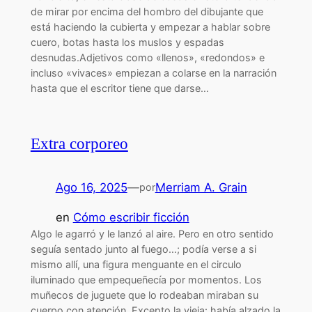
de mirar por encima del hombro del dibujante que
está haciendo la cubierta y empezar a hablar sobre
cuero, botas hasta los muslos y espadas
desnudas.Adjetivos como «llenos», «redondos» e
incluso «vivaces» empiezan a colarse en la narración
hasta que el escritor tiene que darse…
Extra corporeo
Ago 16, 2025
—
Merriam A. Grain
por
en
Cómo escribir ficción
Algo le agarró y le lanzó al aire. Pero en otro sentido
seguía sentado junto al fuego…; podía verse a si
mismo allí, una figura menguante en el circulo
iluminado que empequeñecía por momentos. Los
muñecos de juguete que lo rodeaban miraban su
cuerpo con atención. Excepto la vieja: había alzado la