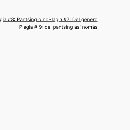
gia #8: Pantsing o no
Plagia #7: Del género
Plagia # 9: del pantsing así nomás