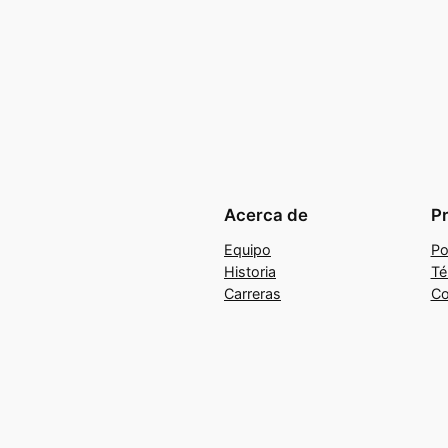
Acerca de
P
Equipo
Po
Historia
Té
Carreras
Co