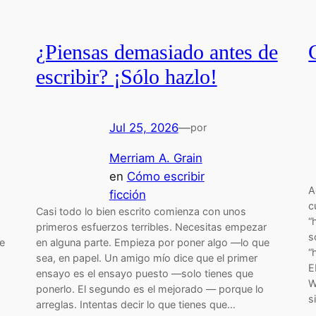
¿Piensas demasiado antes de
escribir? ¡Sólo hazlo!
Jul 25, 2026
—
por
Merriam A. Grain
en
Cómo escribir
A
ficción
c
Casi todo lo bien escrito comienza con unos
“
primeros esfuerzos terribles. Necesitas empezar
s
e
en alguna parte. Empieza por poner algo —lo que
“
sea, en papel. Un amigo mío dice que el primer
E
ensayo es el ensayo puesto —solo tienes que
W
ponerlo. El segundo es el mejorado — porque lo
s
arreglas. Intentas decir lo que tienes que…