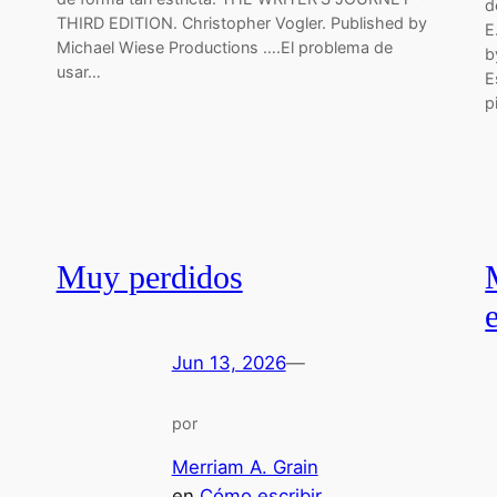
d
THIRD EDITION. Christopher Vogler. Published by
E
Michael Wiese Productions ….El problema de
b
usar…
E
p
Muy perdidos
e
Jun 13, 2026
—
por
Merriam A. Grain
en
Cómo escribir