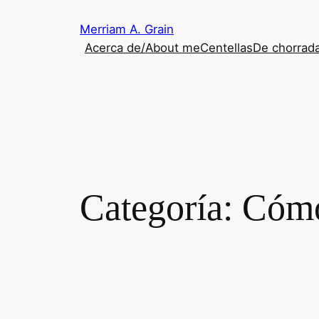
Saltar
Merriam A. Grain
al
Acerca de/About me
Centellas
De chorrada
contenido
Categoría:
Cómo 