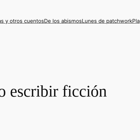
s y otros cuentos
De los abismos
Lunes de patchwork
Pla
escribir ficción