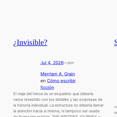
¿Invisible?
Jul 4, 2026
—
por
Merriam A. Grain
en
Cómo escribir
ficción
El viaje del héroe es un esqueleto que debería
verse revestido con los detalles y las sorpresas de
la historia individual. La estructura no debería llamar
«
la atención hacia sí misma, ni tampoco ser usada
n
de forma tan estricta. THE WRITER’S JOURNEY ~