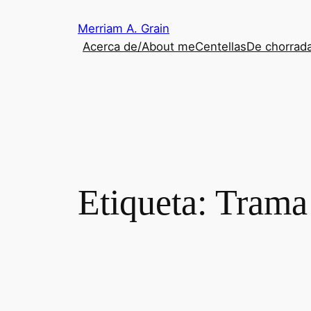
Saltar
Merriam A. Grain
al
Acerca de/About me
Centellas
De chorrada
contenido
Etiqueta:
Trama 