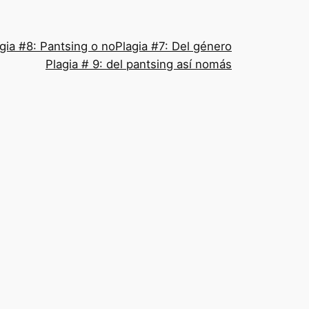
gia #8: Pantsing o no
Plagia #7: Del género
Plagia # 9: del pantsing así nomás