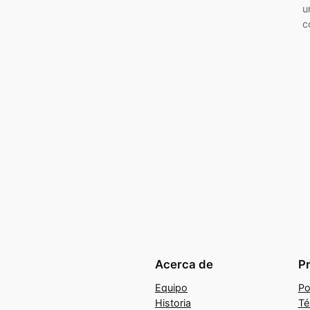
u
c
Acerca de
P
Equipo
Po
Historia
Té