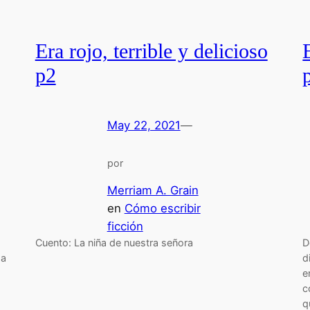
Era rojo, terrible y delicioso
p2
May 22, 2021
—
por
Merriam A. Grain
en
Cómo escribir
ficción
Cuento: La niña de nuestra señora
D
da
d
e
c
q