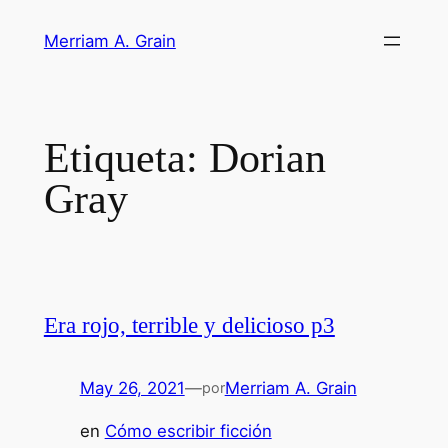
Saltar
Merriam A. Grain
al
contenido
Etiqueta:
Dorian
Gray
Era rojo, terrible y delicioso p3
May 26, 2021
—
Merriam A. Grain
por
en
Cómo escribir ficción