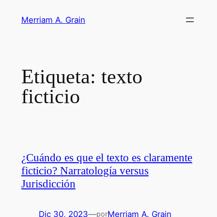
Saltar
Merriam A. Grain
al
contenido
Etiqueta:
texto
ficticio
¿Cuándo es que el texto es claramente
ficticio? Narratología versus
Jurisdicción
Dic 30, 2023
—
Merriam A. Grain
por