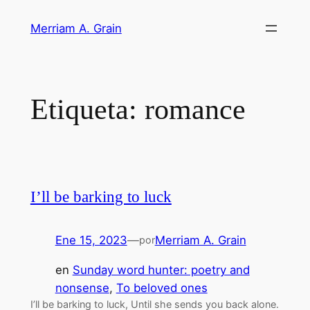
Saltar
Merriam A. Grain
al
contenido
Etiqueta:
romance
I’ll be barking to luck
Ene 15, 2023
—
Merriam A. Grain
por
en
Sunday word hunter: poetry and
nonsense
, 
To beloved ones
I’ll be barking to luck, Until she sends you back alone.