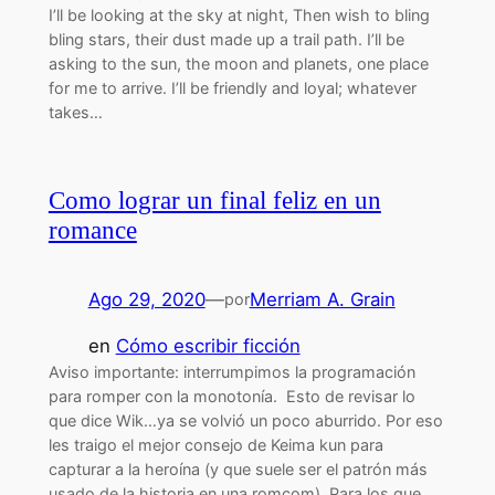
I’ll be looking at the sky at night, Then wish to bling
bling stars, their dust made up a trail path. I’ll be
asking to the sun, the moon and planets, one place
for me to arrive. I’ll be friendly and loyal; whatever
takes…
Como lograr un final feliz en un
romance
Ago 29, 2020
—
Merriam A. Grain
por
en
Cómo escribir ficción
Aviso importante: interrumpimos la programación
para romper con la monotonía. Esto de revisar lo
que dice Wik…ya se volvió un poco aburrido. Por eso
les traigo el mejor consejo de Keima kun para
capturar a la heroína (y que suele ser el patrón más
usado de la historia en una romcom). Para los que