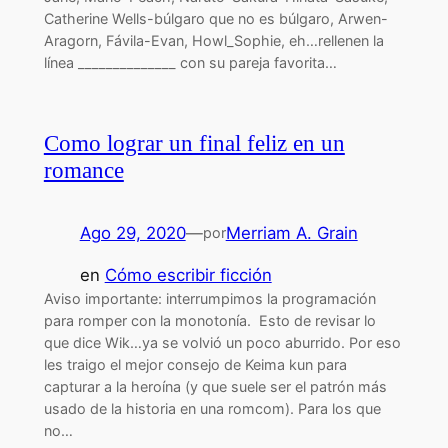
Catherine Wells-búlgaro que no es búlgaro, Arwen-
Aragorn, Fávila-Evan, Howl_Sophie, eh…rellenen la
línea ______________ con su pareja favorita…
Como lograr un final feliz en un
romance
Ago 29, 2020
—
Merriam A. Grain
por
en
Cómo escribir ficción
Aviso importante: interrumpimos la programación
para romper con la monotonía. Esto de revisar lo
que dice Wik…ya se volvió un poco aburrido. Por eso
les traigo el mejor consejo de Keima kun para
capturar a la heroína (y que suele ser el patrón más
usado de la historia en una romcom). Para los que
no…