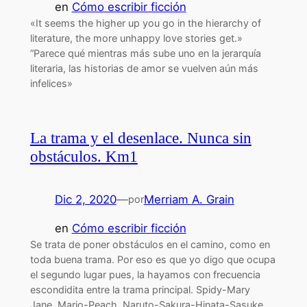
en
Cómo escribir ficción
«It seems the higher up you go in the hierarchy of
literature, the more unhappy love stories get.»
”Parece qué mientras más sube uno en la jerarquía
literaria, las historias de amor se vuelven aún más
infelices»
La trama y el desenlace. Nunca sin
obstáculos. Km1
Dic 2, 2020
—
Merriam A. Grain
por
en
Cómo escribir ficción
Se trata de poner obstáculos en el camino, como en
toda buena trama. Por eso es que yo digo que ocupa
el segundo lugar pues, la hayamos con frecuencia
escondidita entre la trama principal. Spidy-Mary
Jane, Mario-Peach, Naruto-Sakura-Hinata-Sasuke,