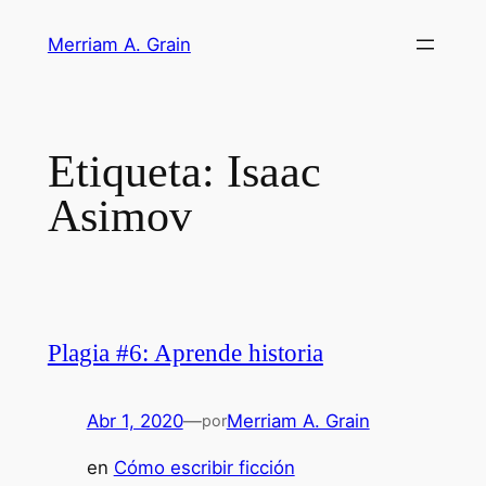
Saltar
Merriam A. Grain
al
contenido
Etiqueta:
Isaac
Asimov
Plagia #6: Aprende historia
Abr 1, 2020
—
Merriam A. Grain
por
en
Cómo escribir ficción