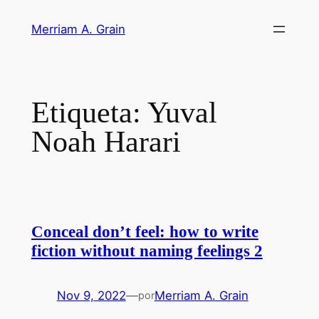
Saltar
Merriam A. Grain
al
contenido
Etiqueta:
Yuval
Noah Harari
Conceal don’t feel: how to write
fiction without naming feelings 2
Nov 9, 2022
—
Merriam A. Grain
por