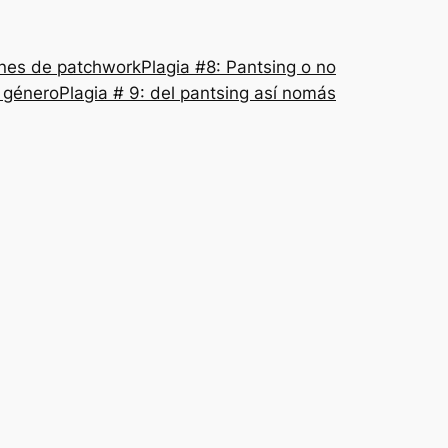
nes de patchwork
Plagia #8: Pantsing o no
l género
Plagia # 9: del pantsing así nomás