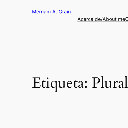
Saltar
Merriam A. Grain
al
Acerca de/About me
C
contenido
Etiqueta:
Plura