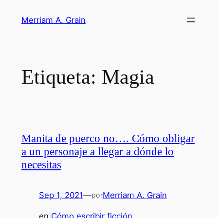
Saltar
Merriam A. Grain
al
contenido
Etiqueta:
Magia
Manita de puerco no…. Cómo obligar
a un personaje a llegar a dónde lo
necesitas
Sep 1, 2021
—
Merriam A. Grain
por
en
Cómo escribir ficción