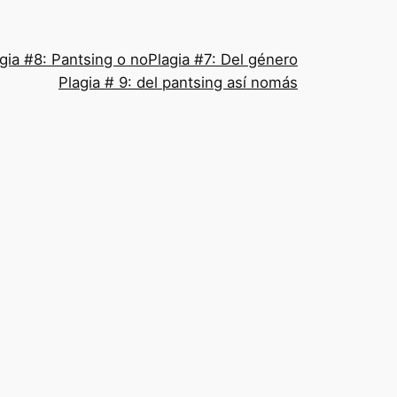
gia #8: Pantsing o no
Plagia #7: Del género
Plagia # 9: del pantsing así nomás