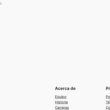
o.
Acerca de
P
Equipo
Po
Historia
Té
Carreras
Co