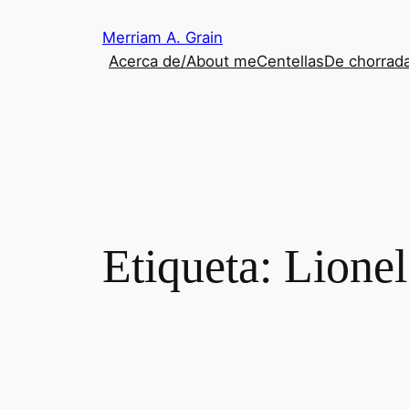
Saltar
Merriam A. Grain
al
Acerca de/About me
Centellas
De chorrada
contenido
Etiqueta:
Lionel