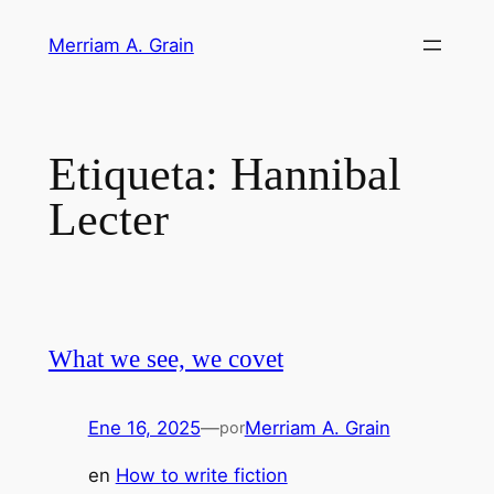
Saltar
Merriam A. Grain
al
contenido
Etiqueta:
Hannibal
Lecter
What we see, we covet
Ene 16, 2025
—
Merriam A. Grain
por
en
How to write fiction