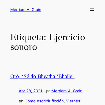
Saltar
Merriam A. Grain
al
contenido
Etiqueta:
Ejercicio
sonoro
Oró, ‘Sé do Bheatha ‘Bhaile”
Abr 28, 2021
—
Merriam A. Grain
por
en
Cómo escribir ficción
, 
Viernes