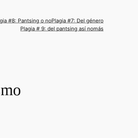
gia #8: Pantsing o no
Plagia #7: Del género
Plagia # 9: del pantsing así nomás
ismo