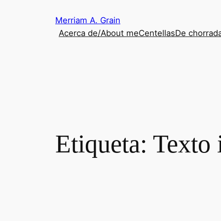
Saltar
Merriam A. Grain
al
Acerca de/About me
Centellas
De chorrada
contenido
Etiqueta:
Texto 