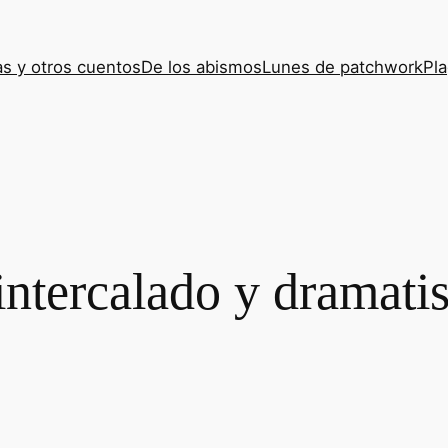
s y otros cuentos
De los abismos
Lunes de patchwork
Pla
intercalado y dramat