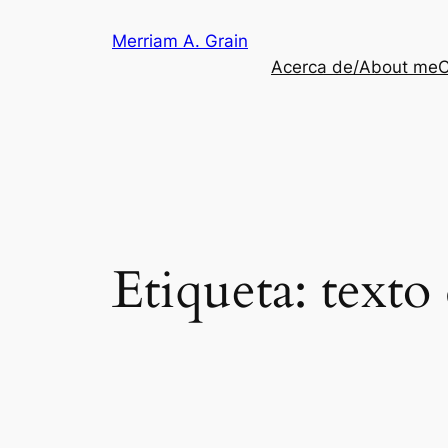
Saltar
Merriam A. Grain
al
Acerca de/About me
C
contenido
Etiqueta:
texto