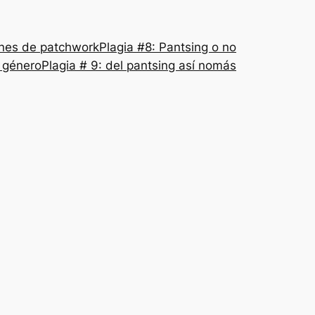
nes de patchwork
Plagia #8: Pantsing o no
l género
Plagia # 9: del pantsing así nomás