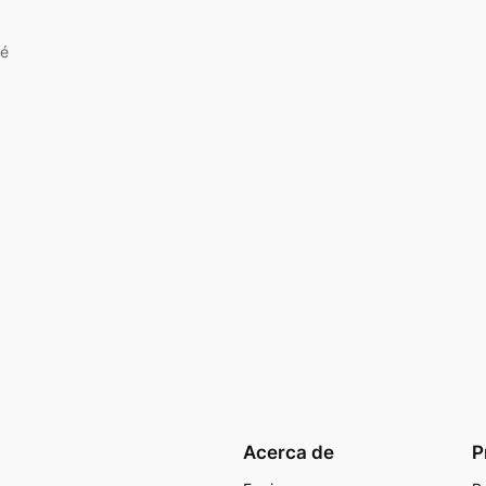
ué
Acerca de
P