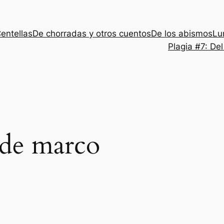
entellas
De chorradas y otros cuentos
De los abismos
Lu
Plagia #7: De
 de marco