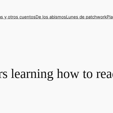
s y otros cuentos
De los abismos
Lunes de patchwork
Pla
s learning how to re