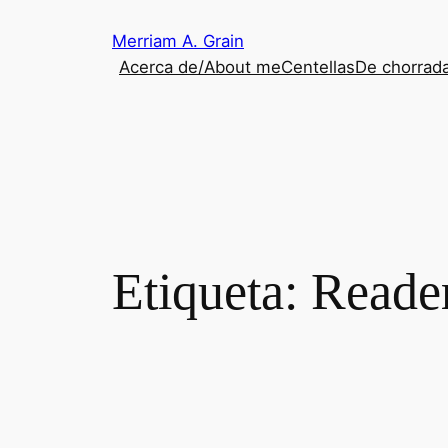
Saltar
Merriam A. Grain
al
Acerca de/About me
Centellas
De chorrada
contenido
Etiqueta:
Reader