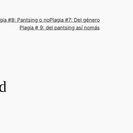
gia #8: Pantsing o no
Plagia #7: Del género
Plagia # 9: del pantsing así nomás
ad