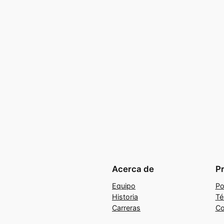
Acerca de
P
Equipo
Po
Historia
Té
Carreras
Co