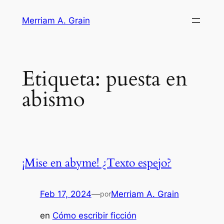
Saltar
Merriam A. Grain
al
contenido
Etiqueta:
puesta en
abismo
¡Mise en abyme! ¿Texto espejo?
Feb 17, 2024
—
Merriam A. Grain
por
en
Cómo escribir ficción