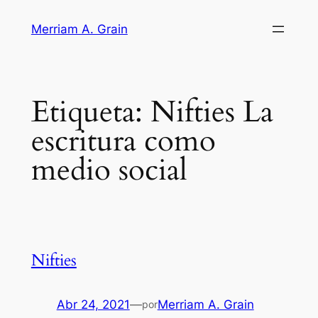
Saltar
Merriam A. Grain
al
contenido
Etiqueta:
Nifties La
escritura como
medio social
Nifties
Abr 24, 2021
—
Merriam A. Grain
por