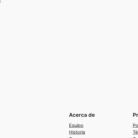
u
Acerca de
P
Equipo
Po
Historia
Té