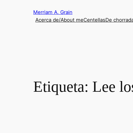
Saltar
Merriam A. Grain
al
Acerca de/About me
Centellas
De chorrada
contenido
Etiqueta:
Lee lo