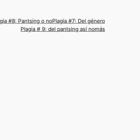
gia #8: Pantsing o no
Plagia #7: Del género
Plagia # 9: del pantsing así nomás