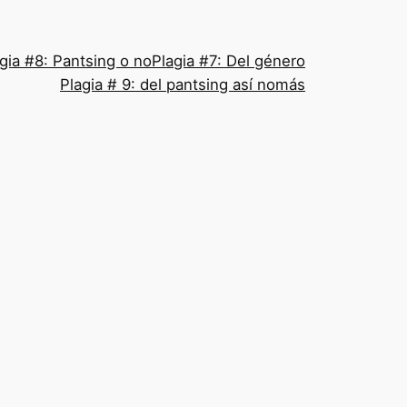
gia #8: Pantsing o no
Plagia #7: Del género
Plagia # 9: del pantsing así nomás