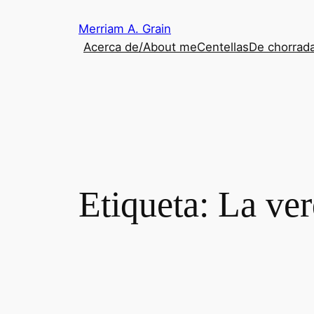
Saltar
Merriam A. Grain
al
Acerca de/About me
Centellas
De chorrada
contenido
Etiqueta:
La ver