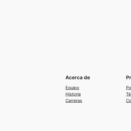
Acerca de
P
Equipo
Po
Historia
Té
Carreras
Co