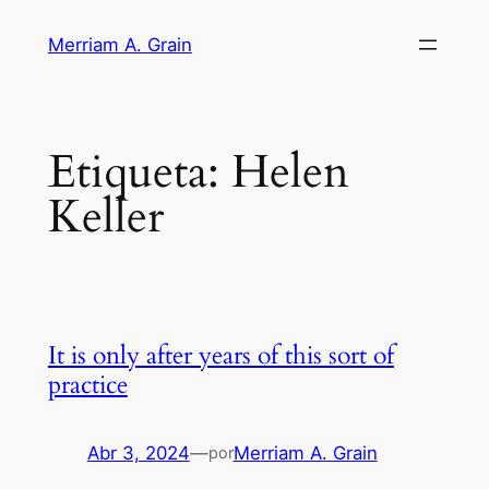
Saltar
Merriam A. Grain
al
contenido
Etiqueta:
Helen
Keller
It is only after years of this sort of
practice
Abr 3, 2024
—
Merriam A. Grain
por