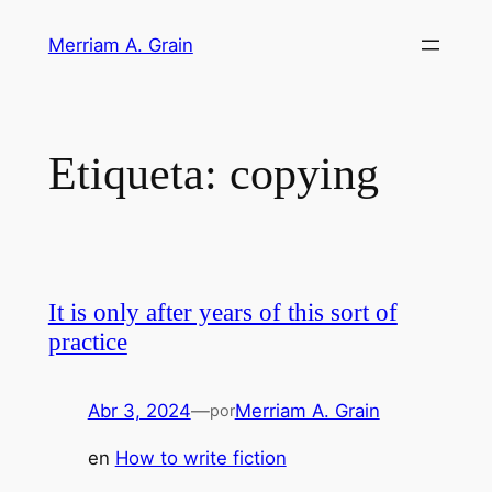
Saltar
Merriam A. Grain
al
contenido
Etiqueta:
copying
It is only after years of this sort of
practice
Abr 3, 2024
—
Merriam A. Grain
por
en
How to write fiction