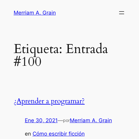
Saltar
Merriam A. Grain
al
contenido
Etiqueta:
Entrada
#100
¿Aprender a programar?
Ene 30, 2021
—
Merriam A. Grain
por
en
Cómo escribir ficción