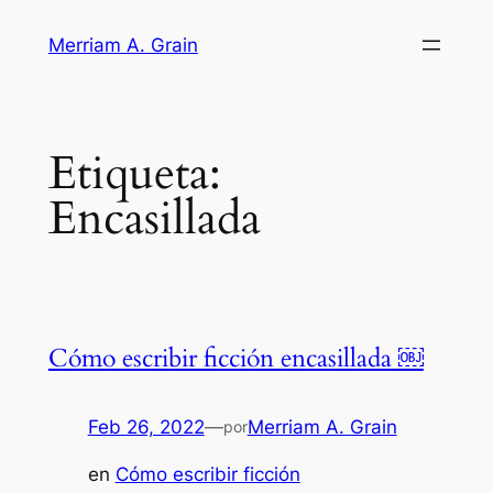
Saltar
Merriam A. Grain
al
contenido
Etiqueta:
Encasillada
Cómo escribir ficción encasillada ￼
Feb 26, 2022
—
Merriam A. Grain
por
en
Cómo escribir ficción