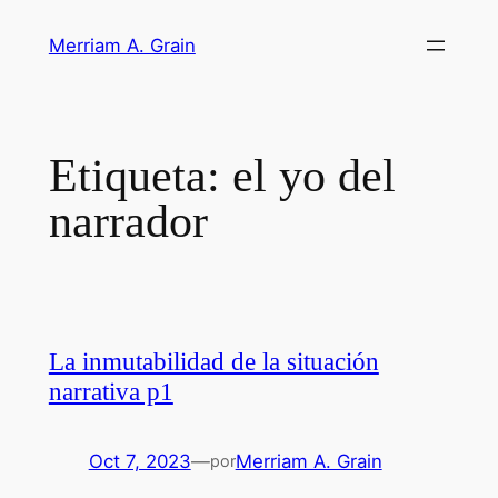
Saltar
Merriam A. Grain
al
contenido
Etiqueta:
el yo del
narrador
La inmutabilidad de la situación
narrativa p1
Oct 7, 2023
—
Merriam A. Grain
por