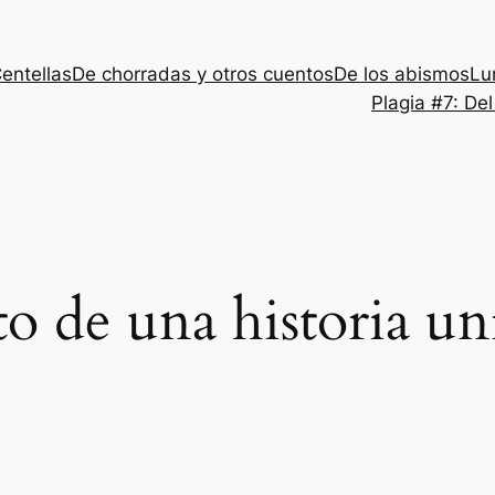
entellas
De chorradas y otros cuentos
De los abismos
Lu
Plagia #7: De
to de una historia un