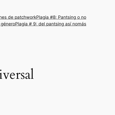
nes de patchwork
Plagia #8: Pantsing o no
l género
Plagia # 9: del pantsing así nomás
iversal