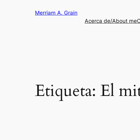
Saltar
Merriam A. Grain
al
Acerca de/About me
C
contenido
Etiqueta:
El mi