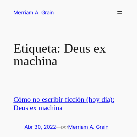
Saltar
Merriam A. Grain
al
contenido
Etiqueta:
Deus ex
machina
Cómo no escribir ficción (hoy día):
Deus ex machina
Abr 30, 2022
—
Merriam A. Grain
por