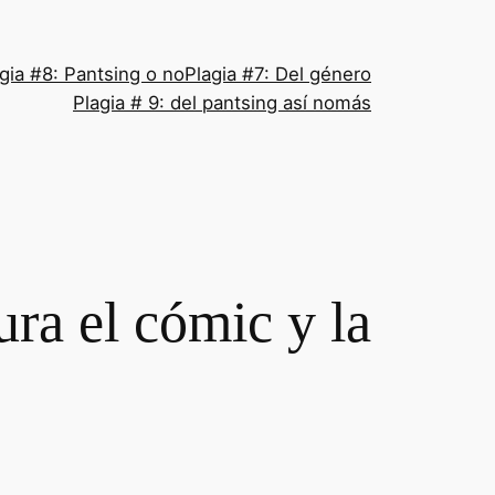
gia #8: Pantsing o no
Plagia #7: Del género
Plagia # 9: del pantsing así nomás
ura el cómic y la