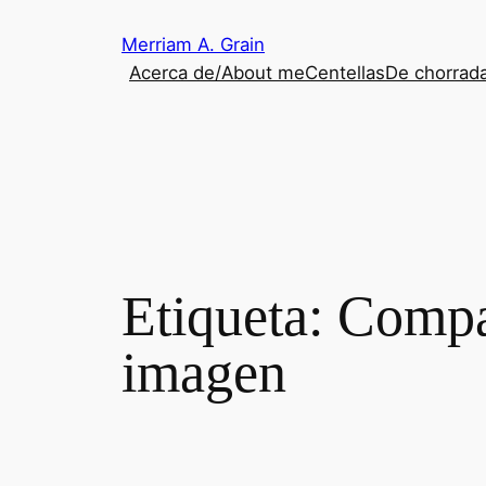
Saltar
Merriam A. Grain
al
Acerca de/About me
Centellas
De chorrada
contenido
Etiqueta:
Compar
imagen