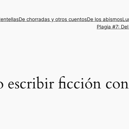
entellas
De chorradas y otros cuentos
De los abismos
Lu
Plagia #7: De
escribir ficción con 