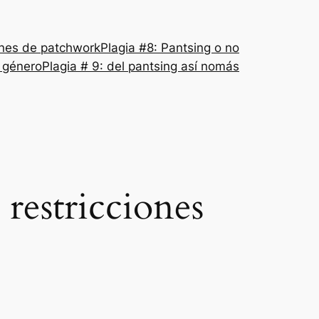
nes de patchwork
Plagia #8: Pantsing o no
l género
Plagia # 9: del pantsing así nomás
restricciones