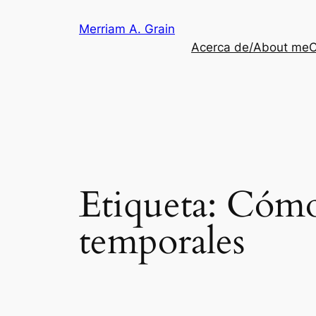
Saltar
Merriam A. Grain
al
Acerca de/About me
C
contenido
Etiqueta:
Cómo 
temporales