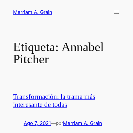
Saltar
Merriam A. Grain
al
contenido
Etiqueta:
Annabel
Pitcher
Transformación: la trama más
interesante de todas
Ago 7, 2021
—
Merriam A. Grain
por