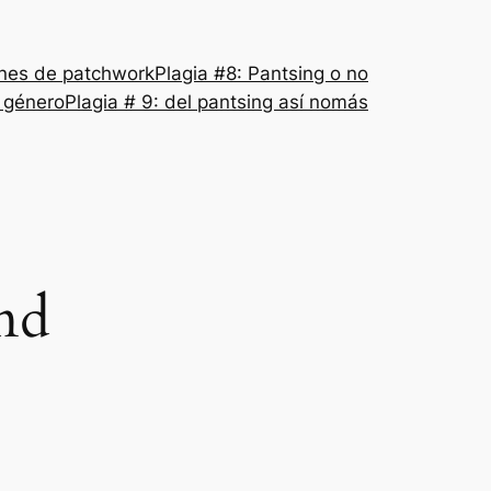
nes de patchwork
Plagia #8: Pantsing o no
l género
Plagia # 9: del pantsing así nomás
and