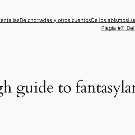
entellas
De chorradas y otros cuentos
De los abismos
Lu
Plagia #7: De
gh guide to fantasyl