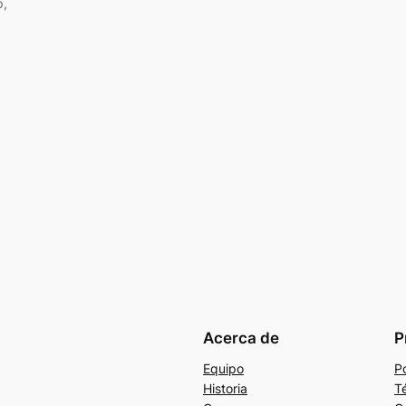
p,
Acerca de
P
Equipo
Po
Historia
T