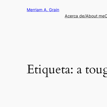
Saltar
Merriam A. Grain
al
Acerca de/About me
C
contenido
Etiqueta:
a tou