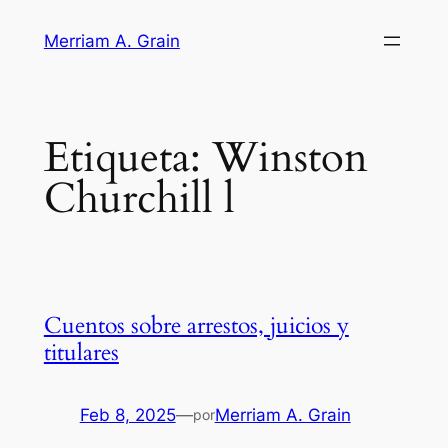
Saltar
Merriam A. Grain
al
contenido
Etiqueta:
Winston
Churchill l
Cuentos sobre arrestos, juicios y
titulares
Feb 8, 2025
—
Merriam A. Grain
por