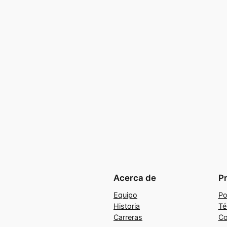
Acerca de
P
Equipo
Po
Historia
Té
Carreras
Co