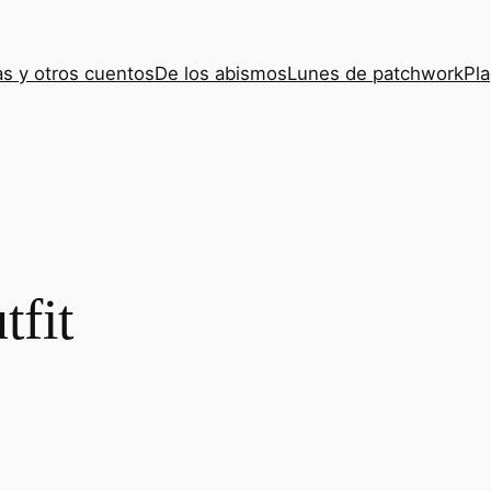
s y otros cuentos
De los abismos
Lunes de patchwork
Pla
tfit