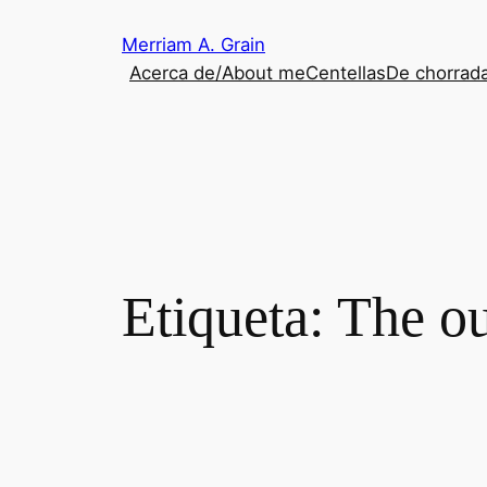
Saltar
Merriam A. Grain
al
Acerca de/About me
Centellas
De chorrada
contenido
Etiqueta:
The ou