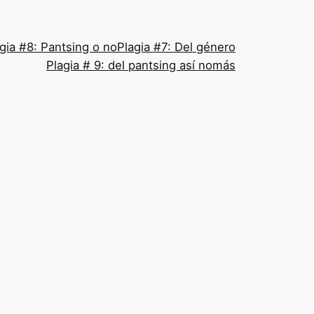
gia #8: Pantsing o no
Plagia #7: Del género
Plagia # 9: del pantsing así nomás