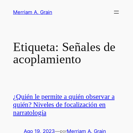
Saltar
Merriam A. Grain
al
contenido
Etiqueta:
Señales de
acoplamiento
¿Quién le permite a quién observar a
quién? Niveles de focalización en
narratología
Ago 19, 2023
—
Merriam A. Grain
por