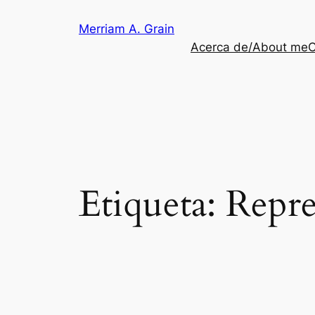
Saltar
Merriam A. Grain
al
Acerca de/About me
C
contenido
Etiqueta:
Repre