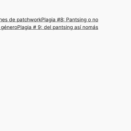
nes de patchwork
Plagia #8: Pantsing o no
l género
Plagia # 9: del pantsing así nomás