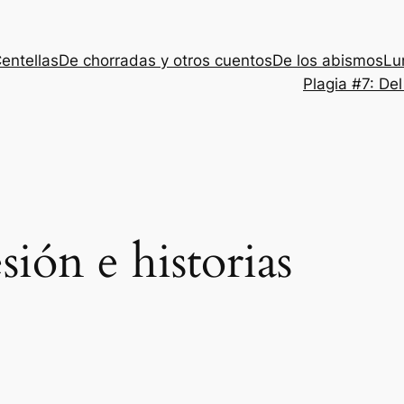
entellas
De chorradas y otros cuentos
De los abismos
Lu
Plagia #7: De
sión e historias