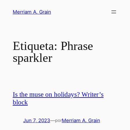
Saltar
Merriam A. Grain
al
contenido
Etiqueta:
Phrase
sparkler
Is the muse on holidays? Writer’s
block
Jun 7, 2023
—
Merriam A. Grain
por