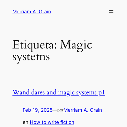
Saltar
Merriam A. Grain
al
contenido
Etiqueta:
Magic
systems
Wand dares and magic systems p1
Feb 19, 2025
—
Merriam A. Grain
por
en
How to write fiction