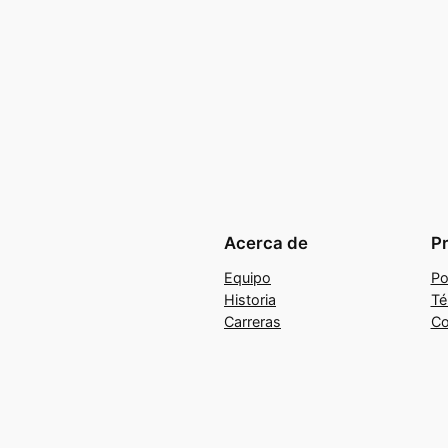
Acerca de
P
Equipo
Po
Historia
Té
Carreras
Co