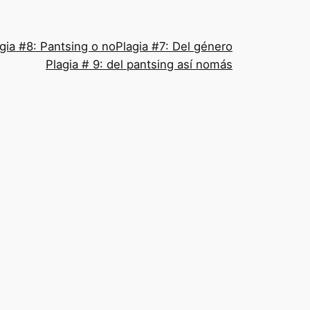
gia #8: Pantsing o no
Plagia #7: Del género
Plagia # 9: del pantsing así nomás