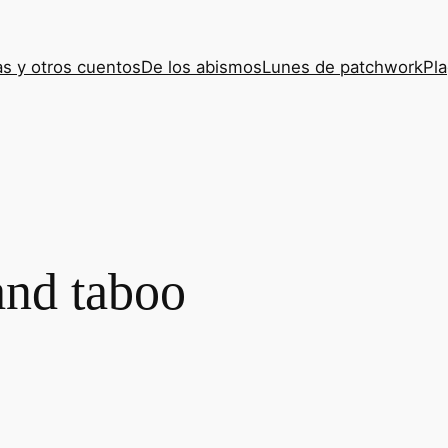
s y otros cuentos
De los abismos
Lunes de patchwork
Pla
and taboo