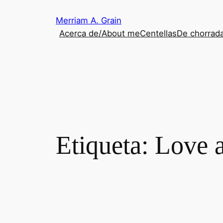
Saltar
Merriam A. Grain
al
Acerca de/About me
Centellas
De chorrada
contenido
Etiqueta:
Love 