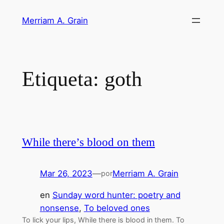
Saltar
Merriam A. Grain
al
contenido
Etiqueta:
goth
While there’s blood on them
Mar 26, 2023
—
Merriam A. Grain
por
en
Sunday word hunter: poetry and
nonsense
, 
To beloved ones
To lick your lips, While there is blood in them. To