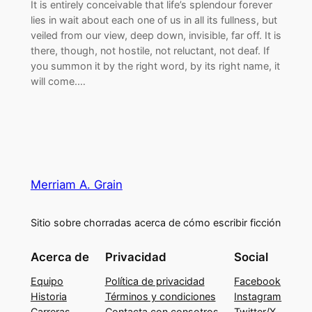
It is entirely conceivable that life’s splendour forever
lies in wait about each one of us in all its fullness, but
veiled from our view, deep down, invisible, far off. It is
there, though, not hostile, not reluctant, not deaf. If
you summon it by the right word, by its right name, it
will come.…
Merriam A. Grain
Sitio sobre chorradas acerca de cómo escribir ficción
Acerca de
Privacidad
Social
Equipo
Política de privacidad
Facebook
Historia
Términos y condiciones
Instagram
Carreras
Contacta con consotros
Twitter/X