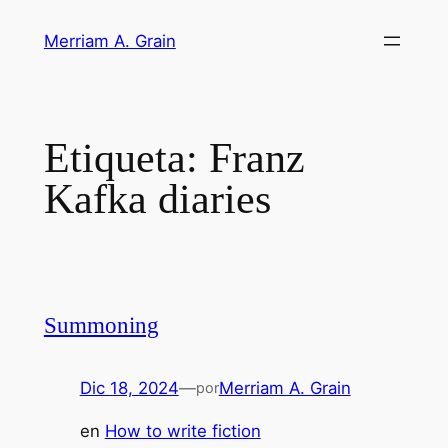
Saltar
Merriam A. Grain
al
contenido
Etiqueta:
Franz
Kafka diaries
Summoning
Dic 18, 2024
—
Merriam A. Grain
por
en
How to write fiction