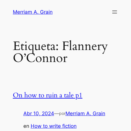
Saltar
Merriam A. Grain
al
contenido
Etiqueta:
Flannery
O’Connor
On how to ruin a tale p1
Abr 10, 2024
—
Merriam A. Grain
por
en
How to write fiction