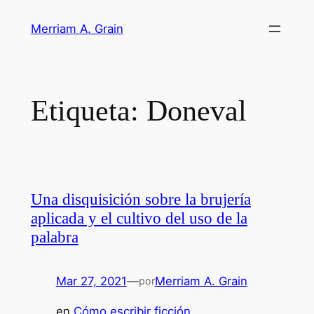
Saltar
Merriam A. Grain
al
contenido
Etiqueta:
Doneval
Una disquisición sobre la brujería
aplicada y el cultivo del uso de la
palabra
Mar 27, 2021
—
Merriam A. Grain
por
en
Cómo escribir ficción