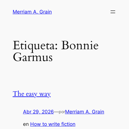
Saltar
Merriam A. Grain
al
contenido
Etiqueta:
Bonnie
Garmus
The easy way
Abr 29, 2026
—
Merriam A. Grain
por
en
How to write fiction