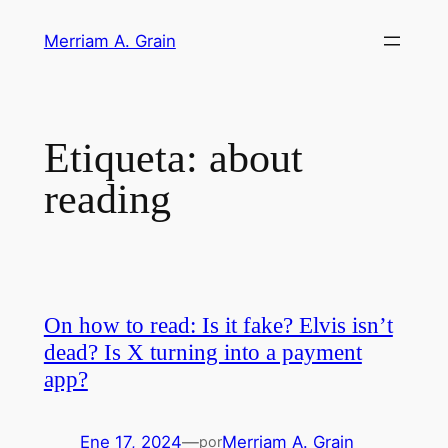
Saltar
Merriam A. Grain
al
contenido
Etiqueta:
about
reading
On how to read: Is it fake? Elvis isn’t
dead? Is X turning into a payment
app?
Ene 17, 2024
—
Merriam A. Grain
por