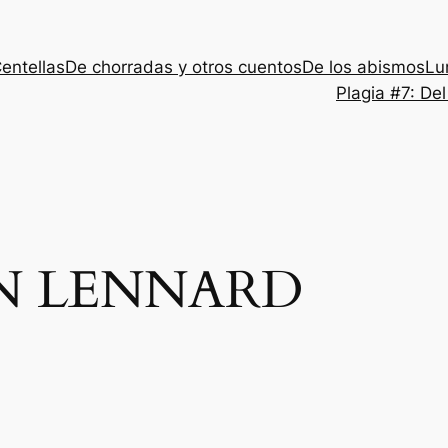
entellas
De chorradas y otros cuentos
De los abismos
Lu
Plagia #7: De
N LENNARD