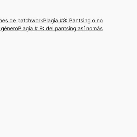
nes de patchwork
Plagia #8: Pantsing o no
l género
Plagia # 9: del pantsing así nomás