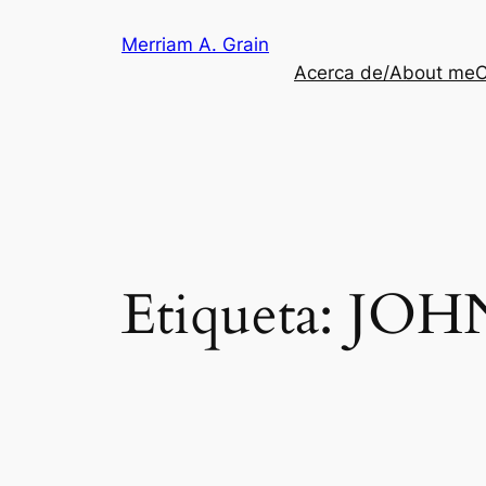
Saltar
Merriam A. Grain
al
Acerca de/About me
C
contenido
Etiqueta:
JOH