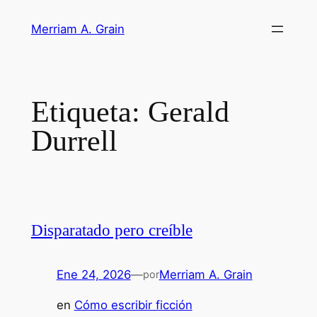
Saltar
Merriam A. Grain
al
contenido
Etiqueta:
Gerald
Durrell
Disparatado pero creíble
Ene 24, 2026
—
Merriam A. Grain
por
en
Cómo escribir ficción