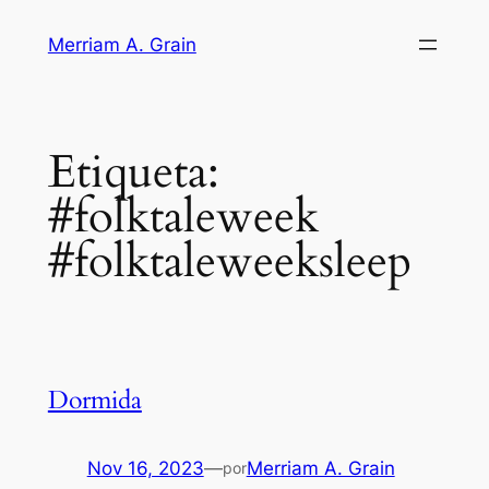
Saltar
Merriam A. Grain
al
contenido
Etiqueta:
#folktaleweek
#folktaleweeksleep
Dormida
Nov 16, 2023
—
Merriam A. Grain
por