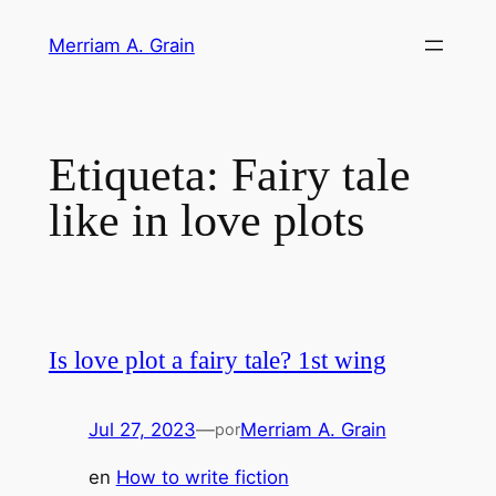
Saltar
Merriam A. Grain
al
contenido
Etiqueta:
Fairy tale
like in love plots
Is love plot a fairy tale? 1st wing
Jul 27, 2023
—
Merriam A. Grain
por
en
How to write fiction