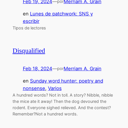
Feb 19, 2024
—
Merriam A. Grain
por
en
Lunes de patchwork: SNS y
escribir
Tipos de lectores
Disqualified
Feb 18, 2024
—
Merriam A. Grain
por
en
Sunday word hunter: poetry and
nonsense
, 
Varios
A hundred words? Not in toll. A story? Nibble, nibble
the mice ate it away! Then the dog devoured the
rodent. Everyone sighed relieved. And the contest?
Remember?Not a hundred words.