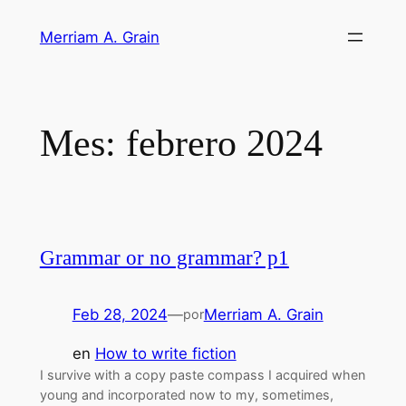
Saltar
Merriam A. Grain
al
contenido
Mes:
febrero 2024
Grammar or no grammar? p1
Feb 28, 2024
—
Merriam A. Grain
por
en
How to write fiction
I survive with a copy paste compass I acquired when
young and incorporated now to my, sometimes,